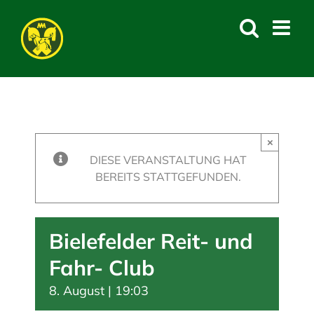
Skip
to
content
×
DIESE VERANSTALTUNG HAT
BEREITS STATTGEFUNDEN.
Bielefelder Reit- und
Fahr- Club
8. August | 19:03