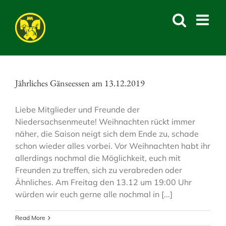
Skip
to
content
Jährliches Gänseessen am 13.12.2019
Liebe Mitglieder und Freunde der
Niedersachsenmeute! Weihnachten rückt immer
näher, die Saison neigt sich dem Ende zu, schade
schon wieder alles vorbei. Vor Weihnachten habt ihr
allerdings nochmal die Möglichkeit, euch mit
Freunden zu treffen, sich zu verabreden oder
Ähnliches. Am Freitag den 13.12 um 19:00 Uhr
würden wir euch gerne alle nochmal in [...]
Read More