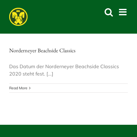
Skip
to
content
Norderneyer Beachside Classics
Das Datum der Norderneyer Beachside Classics
2020 steht fest. [...]
Read More