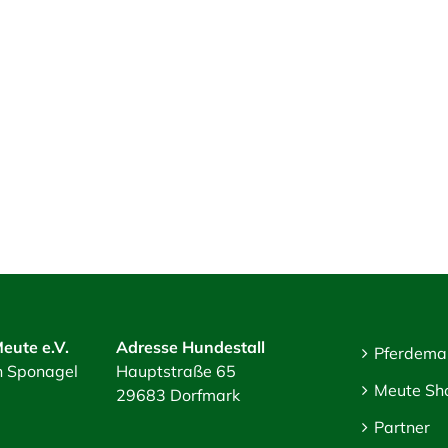
eute e.V.
Adresse Hundestall
Pferdema
an Sponagel
Hauptstraße 65
Meute Sh
29683 Dorfmark
Partner