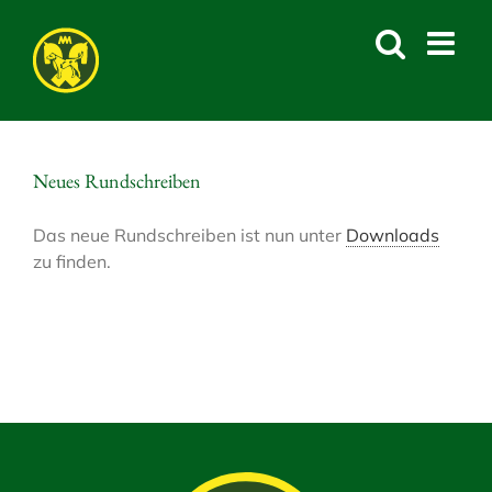
Skip
to
content
Neues Rundschreiben
Das neue Rundschreiben ist nun unter
Downloads
zu finden.