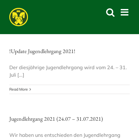
Skip
to
content
!Update Jugendlehrgang 2021!
Der diesjährige Jugendlehrgang wird vom 24. – 31.
Juli [...]
Read More
Jugendlehrgang 2021 (24.07 – 31.07.2021)
Wir haben uns entschieden den Jugendlehrgang