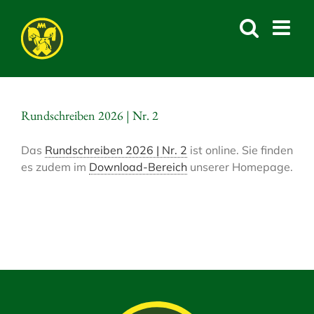
Skip
to
content
Rundschreiben 2026 | Nr. 2
Das
Rundschreiben 2026 | Nr. 2
ist online. Sie finden
es zudem im
Download-Bereich
unserer Homepage.