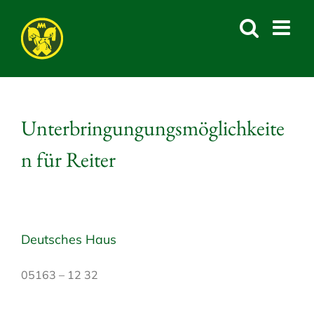
Skip
to
content
Unterbringungungsmöglichkeite
n für Reiter
Deutsches Haus
05163 – 12 32