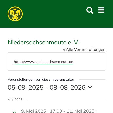
Skip
to
content
Niedersachsenmeute e. V.
« Alle Veranstaltungen
W
https://www.niedersachsenmeute.de
e
b
s
Veranstaltungen von diesem veranstalter
e
05-09-2025
 - 
08-08-2026
i
D
t
a
Mai 2025
e
t
Fr.
9. Mai 2025 | 17:00
-
11. Mai 2025 |