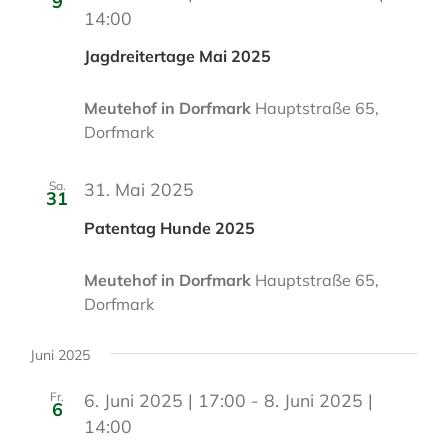
u
9
14:00
m
w
Jagdreitertage Mai 2025
ä
h
Meutehof in Dorfmark
Hauptstraße 65,
l
Dorfmark
e
n
Sa.
31. Mai 2025
.
31
Patentag Hunde 2025
Meutehof in Dorfmark
Hauptstraße 65,
Dorfmark
Juni 2025
Fr.
6. Juni 2025 | 17:00
-
8. Juni 2025 |
6
14:00