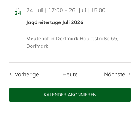
Fr.
24. Juli | 17:00
-
26. Juli | 15:00
24
Jagdreitertage Juli 2026
Meutehof in Dorfmark
Hauptstraße 65,
Dorfmark
Veranstaltungen
Veran
Vorherige
Heute
Nächste
KALENDER ABONNIEREN