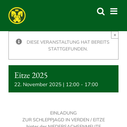
Skip
to
content
×
DIESE VERANSTALTUNG HAT BEREITS
STATTGEFUNDEN.
Eitze 2025
22. November 2025 | 12:00
-
17:00
EINLADUNG
ZUR SCHLEPPJAGD IN VERDEN / EITZE
hinter der NIEDERSACHSENMEUTE