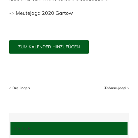
->
Meutejagd 2020 Gartow
ZUM KALENDER HINZUFÜGEN
Dreilingen
Thönse Jagd
Details