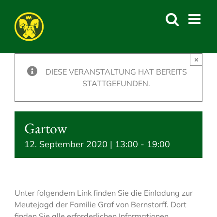
Skip
to
content
×
DIESE VERANSTALTUNG HAT BEREITS
STATTGEFUNDEN.
Gartow
12. September 2020 | 13:00
-
19:00
Unter folgendem Link finden Sie die Einladung zur
Meutejagd der Familie Graf von Bernstorff. Dort
finden Sie alle erforderlichen Informationen.