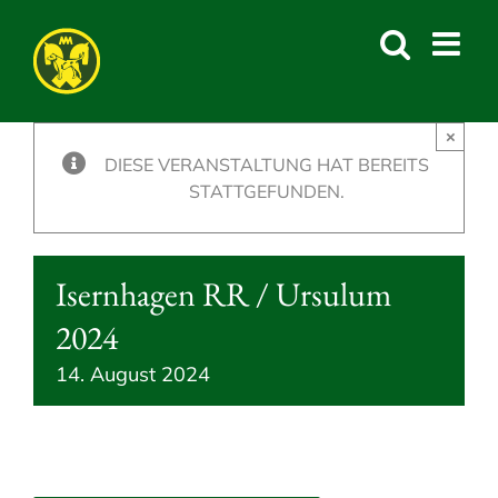
Skip
to
content
×
DIESE VERANSTALTUNG HAT BEREITS
STATTGEFUNDEN.
Isernhagen RR / Ursulum
2024
14. August 2024