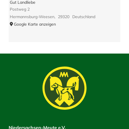
Gut Landliebe
Postweg 2
Hermannsburg-Weesen
,
29320
Deutschland
Google Karte anzeigen
Niedersachsen-Meute e.V.