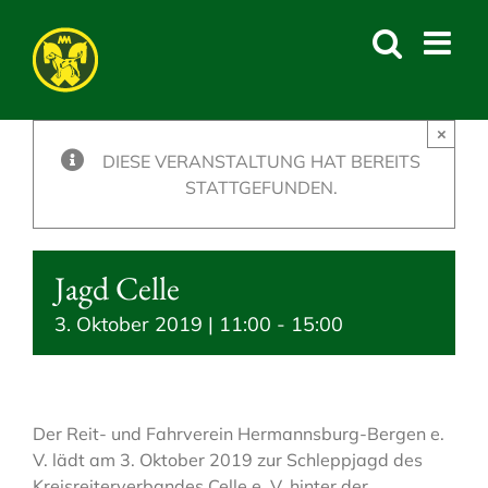
Skip
to
content
×
DIESE VERANSTALTUNG HAT BEREITS
STATTGEFUNDEN.
Jagd Celle
3. Oktober 2019 | 11:00
-
15:00
Der Reit- und Fahrverein Hermannsburg-Bergen e.
V. lädt am 3. Oktober 2019 zur Schleppjagd des
Kreisreiterverbandes Celle e. V. hinter der