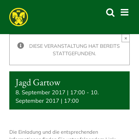
Skip
to
content
×
DIESE VERANSTALTUNG HAT BEREITS
STATTGEFUNDEN.
Jagd Gartow
8. September 2017 | 17:00
-
10.
September 2017 | 17:00
Die Einladung und die entsprechenden