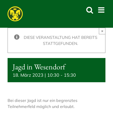
Skip
to
content
×
DIESE VERANSTALTUNG HAT BEREITS
STATTGEFUNDEN.
Jagd in Wesendorf
18. März 2023 | 10:30
-
15:30
Bei dieser Jagd ist nur ein begrenztes
Teilnehmerfeld möglich und erlaubt.