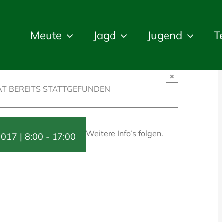
Meute
Jagd
Jugend
T
×
T BEREITS STATTGEFUNDEN.
Weitere Info’s folgen.
017 | 8:00
-
17:00