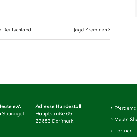
n Deutschland
Jagd Kremmen
eute e.V.
Adresse Hundestall
Pferdema
an Sponagel
Hauptstraße 65
Meute Sh
29683 Dorfmark
Partner