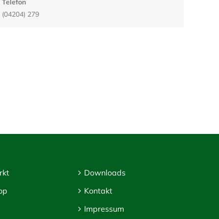
Telefon
(04204) 279‬
rkt
Downloads
op
Kontakt
Impressum