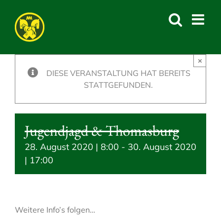
Skip
to
content
×
DIESE VERANSTALTUNG HAT BEREITS
STATTGEFUNDEN.
Jugendjagd & Thomasburg
28. August 2020 | 8:00
-
30. August 2020
| 17:00
Weitere Info’s folgen…