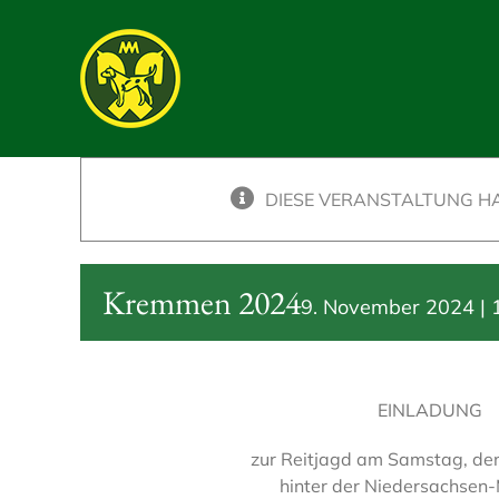
Skip
to
content
DIESE VERANSTALTUNG HA
Kremmen 2024
9. November 2024 | 
EINLADUNG
zur Reitjagd am Samstag, de
hinter der Niedersachsen-