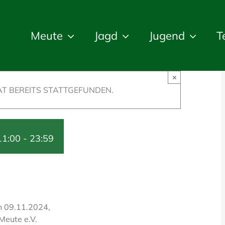
Meute
Jagd
Jugend
T
×
T BEREITS STATTGEFUNDEN.
11:00
-
23:59
n 09.11.2024,
Meute e.V.