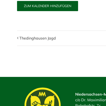
ZUM KALENDER HINZUFÜGEN
Thedinghausen Jagd
Niedersachsen-M
c/o Dr. Maximili
Bahnhofstr. 7c