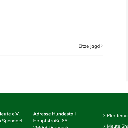
Eitze Jagd
eute e.V.
Adresse Hundestall
Pferdema
an Sponagel
Hauptstraße 65
Meute Sh
29683 Dorfmark