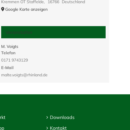
Kremmen OT Staffelde
,
16766
Deutschland
Google Karte anzeigen
Veranstalter
M. Voigts
Telefon
0171 9743129
E-Mail
malte.voigts@rhinland.de
rkt
Downloads
op
Kontakt