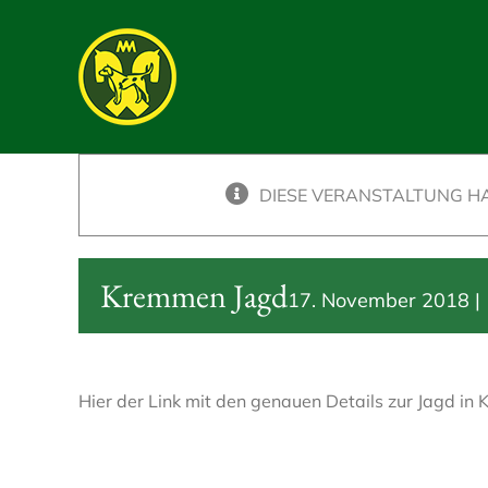
Skip
to
content
DIESE VERANSTALTUNG HA
Kremmen Jagd
17. November 2018 | 
Hier der Link mit den genauen Details zur Jagd i