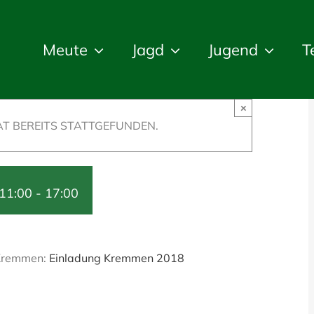
Meute
Jagd
Jugend
T
×
T BEREITS STATTGEFUNDEN.
11:00
-
17:00
n Kremmen:
Einladung Kremmen 2018