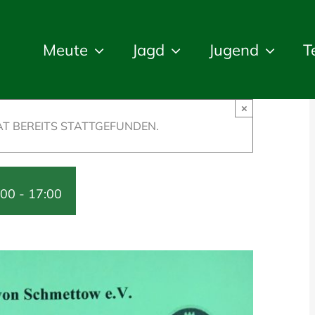
Meute
Jagd
Jugend
T
×
T BEREITS STATTGEFUNDEN.
:00
-
17:00