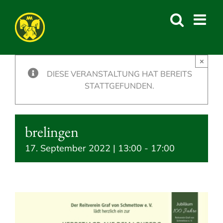
Skip
to
content
×
DIESE VERANSTALTUNG HAT BEREITS
STATTGEFUNDEN.
brelingen
17. September 2022 | 13:00
-
17:00