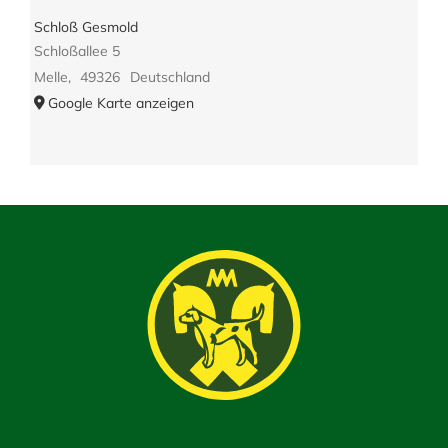
Schloß Gesmold
Schloßallee 5
Melle
,
49326
Deutschland
Google Karte anzeigen