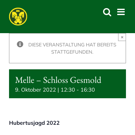
Skip
to
content
×
DIESE VERANSTALTUNG HAT BEREITS
STATTGEFUNDEN.
Melle – Schloss Gesmold
9. Oktober 2022 | 12:30
-
16:30
Hubertusjagd 2022