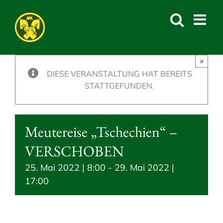
Skip
to
content
×
DIESE VERANSTALTUNG HAT BEREITS
STATTGEFUNDEN.
Meutereise „Tschechien“ –
VERSCHOBEN
25. Mai 2022 | 8:00
-
29. Mai 2022 |
17:00