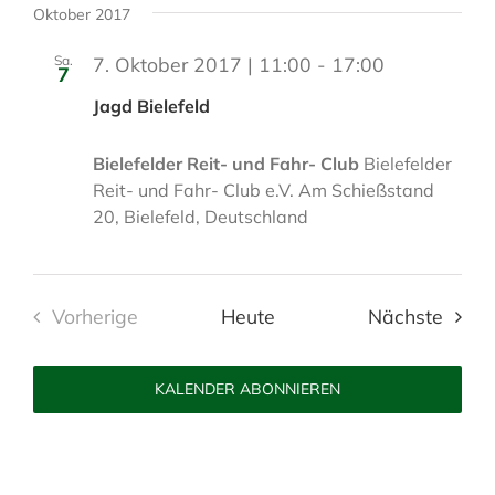
a
Oktober 2017
t
Sa.
7. Oktober 2017 | 11:00
-
17:00
u
7
m
Jagd Bielefeld
w
ä
Bielefelder Reit- und Fahr- Club
Bielefelder
h
Reit- und Fahr- Club e.V. Am Schießstand
l
20, Bielefeld, Deutschland
e
n
.
Veran
Vorherige
Heute
Nächste
Veranstaltungen
KALENDER ABONNIEREN