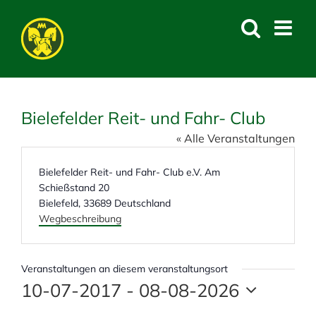
Skip
to
content
Bielefelder Reit- und Fahr- Club
« Alle Veranstaltungen
A
Bielefelder Reit- und Fahr- Club e.V. Am
d
Schießstand 20
r
Bielefeld
,
33689
Deutschland
e
Wegbeschreibung
s
s
e
Veranstaltungen an diesem veranstaltungsort
10-07-2017
 - 
08-08-2026
D