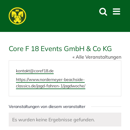
Skip
to
content
Core F 18 Events GmbH & Co KG
« Alle Veranstaltungen
E
kontakt@coref18.de
m
W
https://www.norderneyer-beachside-
a
e
classics.de/jagd-fahren-1/jagdwoche/
i
b
l
s
e
Veranstaltungen von diesem veranstalter
i
t
Es wurden keine Ergebnisse gefunden.
H
e
i