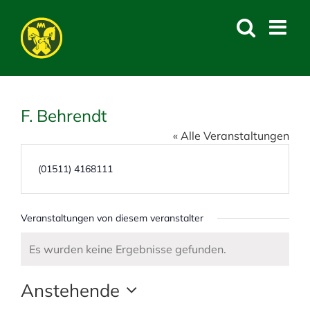
Skip
to
content
F. Behrendt
« Alle Veranstaltungen
T
(01511) 4168111
e
l
e
Veranstaltungen von diesem veranstalter
f
o
Es wurden keine Ergebnisse gefunden.
H
n
i
Anstehende
n
w