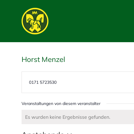
Skip
to
content
Horst Menzel
T
0171 5723530
e
l
e
Veranstaltungen von diesem veranstalter
f
o
Es wurden keine Ergebnisse gefunden.
H
n
i