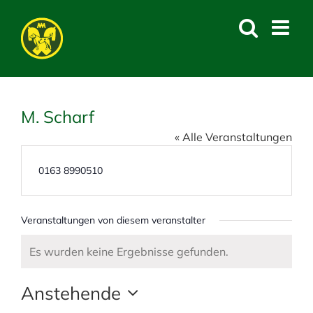
Skip
to
content
M. Scharf
« Alle Veranstaltungen
T
0163 8990510
e
l
e
Veranstaltungen von diesem veranstalter
f
o
Es wurden keine Ergebnisse gefunden.
H
n
i
Anstehende
n
w