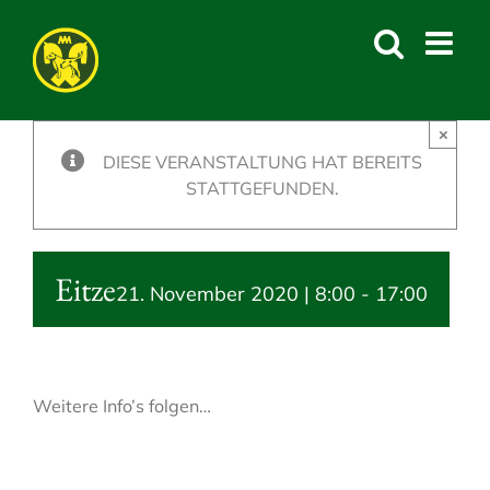
Skip
to
content
×
DIESE VERANSTALTUNG HAT BEREITS
STATTGEFUNDEN.
Eitze
21. November 2020 | 8:00
-
17:00
Weitere Info’s folgen…