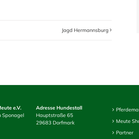
Jagd Hermannsburg
eute e.V.
Adresse Hundestall
Pferdema
an Sponagel
Hauptstraße 65
Meute Sh
29683 Dorfmark
Partner