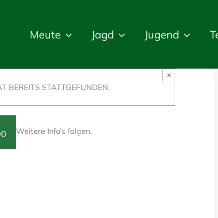
Meute
Jagd
Jugend
T
×
T BEREITS STATTGEFUNDEN.
Weitere Info’s folgen.
00