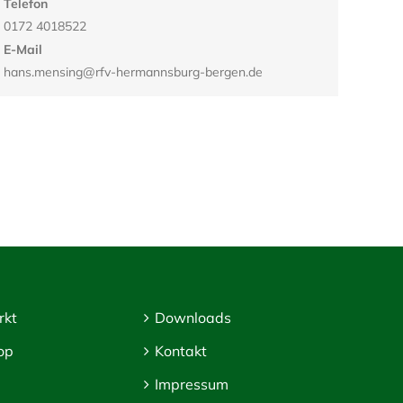
Telefon
0172 4018522
E-Mail
hans.mensing@rfv-hermannsburg-bergen.de
rkt
Downloads
op
Kontakt
Impressum