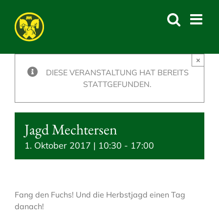
Skip
to
content
×
DIESE VERANSTALTUNG HAT BEREITS
STATTGEFUNDEN.
Jagd Mechtersen
1. Oktober 2017 | 10:30
-
17:00
Fang den Fuchs! Und die Herbstjagd einen Tag
danach!