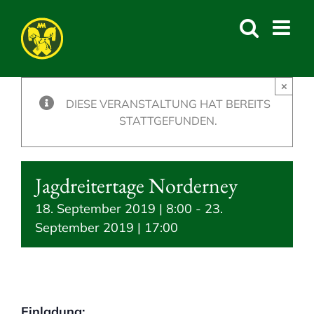
Skip
to
content
×
DIESE VERANSTALTUNG HAT BEREITS
STATTGEFUNDEN.
Jagdreitertage Norderney
18. September 2019 | 8:00
-
23.
September 2019 | 17:00
Einladung: