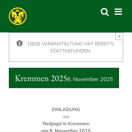
Skip
to
content
×
DIESE VERANSTALTUNG HAT BEREITS
STATTGEFUNDEN.
Kremmen 2025
8. November 2025
EINLADUNG
zur
Reitjagd in Kremmen
am 8. November 2025