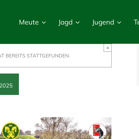
Meute
Jagd
Jugend
T
×
T BEREITS STATTGEFUNDEN.
 2025