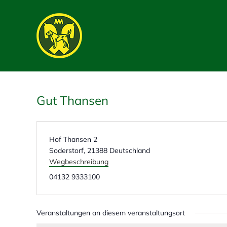
Skip
to
content
Gut Thansen
A
Hof Thansen 2
d
Soderstorf
,
21388
Deutschland
r
Wegbeschreibung
e
T
04132 9333100
s
e
s
l
e
e
Veranstaltungen an diesem veranstaltungsort
f