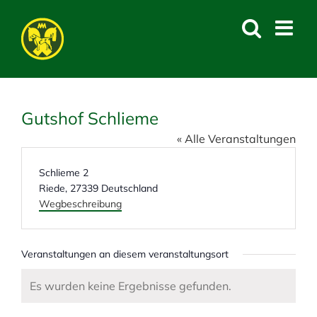
Skip
to
content
Gutshof Schlieme
« Alle Veranstaltungen
A
Schlieme 2
d
Riede
,
27339
Deutschland
r
Wegbeschreibung
e
s
s
Veranstaltungen an diesem veranstaltungsort
e
Es wurden keine Ergebnisse gefunden.
H
i