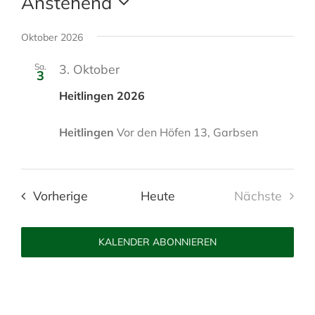
Anstehend
n
i
D
t
a
Oktober 2026
e
t
Sa.
3. Oktober
u
3
m
Heitlingen 2026
w
ä
Heitlingen
Vor den Höfen 13, Garbsen
h
l
e
Veranstaltungen
n
Vorherige
Heute
Nächste
.
Veranstal
KALENDER ABONNIEREN