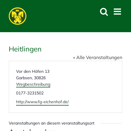
Skip
to
content
Heitlingen
« Alle Veranstaltungen
A
Vor den Höfen 13
d
Garbsen
,
30826
r
Wegbeschreibung
e
T
0177-3231502
s
e
W
http://www.fg-eichenhof.de/
s
l
e
e
e
b
f
s
Veranstaltungen an diesem veranstaltungsort
o
e