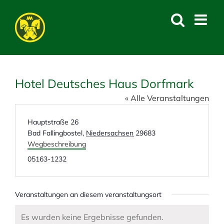
Skip
to
content
Hotel Deutsches Haus Dorfmark
« Alle Veranstaltungen
A
Hauptstraße 26
d
Bad Fallingbostel
,
Niedersachsen
29683
r
Wegbeschreibung
e
T
05163-1232
s
e
s
l
e
e
Veranstaltungen an diesem veranstaltungsort
f
o
Es wurden keine Ergebnisse gefunden.
H