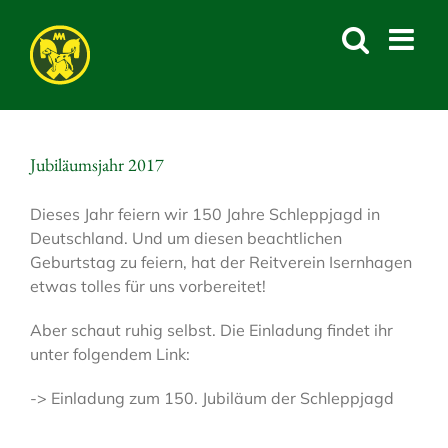
Skip
to
content
Jubiläumsjahr 2017
Dieses Jahr feiern wir 150 Jahre Schleppjagd in
Deutschland. Und um diesen beachtlichen
Geburtstag zu feiern, hat der Reitverein Isernhagen
etwas tolles für uns vorbereitet!
Aber schaut ruhig selbst. Die Einladung findet ihr
unter folgendem Link:
-> Einladung zum 150. Jubiläum der Schleppjagd