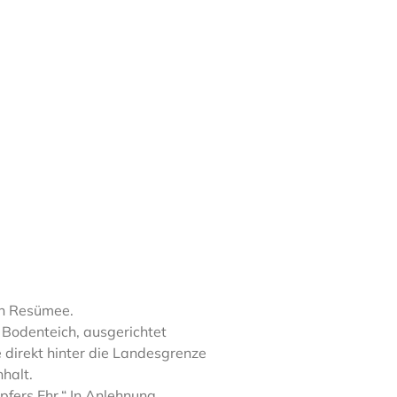
ein Resümee.
 Bodenteich, ausgerichtet
 direkt hinter die Landesgrenze
halt.
fers Ehr.“ In Anlehnung