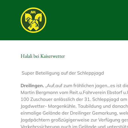
Skip
to
content
Halali bei Kaiserwetter
Super Beteiligung auf der Schleppjagd
Dreilingen.
„Auf,auf zum fröhlichen jagen…es ist d
Martin Bergmann vom Reit.u.Fahrverein Ebstorf u.U
100 Zuschauer anlässlich der 31. Schleppjagd am 
Jagdwetter- Morgenkühle, Taubildung und danach 
einmalige Gelände der Dreilinger Gemarkung, wel
Jagdpächtern großzügigerweise zur Verfügung geste
Verkehrssicherung auch im Gelände und unterstützt