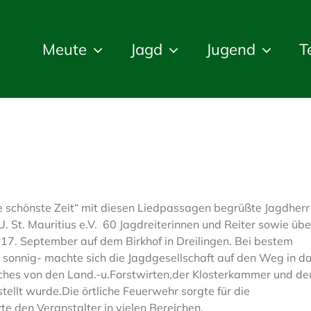
Meute
Jagd
Jugend
T
ie schönste Zeit“ mit diesen Liedpassagen begrüßte Jagdherr
. St. Mauritius e.V. 60 Jagdreiterinnen und Reiter sowie übe
17. September auf dem Birkhof in Dreilingen. Bei bestem
sonnig- machte sich die Jagdgesellschaft auf den Weg in d
ches von den Land.-u.Forstwirten,der Klosterkammer und de
llt wurde.Die örtliche Feuerwehr sorgte für die
e den Veranstalter in vielen Bereichen.